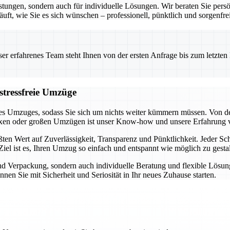
stungen, sondern auch für individuelle Lösungen. Wir beraten Sie pers
uft, wie Sie es sich wünschen – professionell, pünktlich und sorgenfrei
 erfahrenes Team steht Ihnen von der ersten Anfrage bis zum letzten Ka
stressfreie Umzüge
es Umzuges, sodass Sie sich um nichts weiter kümmern müssen. Von der
exen oder großen Umzügen ist unser Know-how und unsere Erfahrung 
en Wert auf Zuverlässigkeit, Transparenz und Pünktlichkeit. Jeder Schr
iel ist es, Ihren Umzug so einfach und entspannt wie möglich zu gestal
und Verpackung, sondern auch individuelle Beratung und flexible Lösu
nen Sie mit Sicherheit und Seriosität in Ihr neues Zuhause starten.