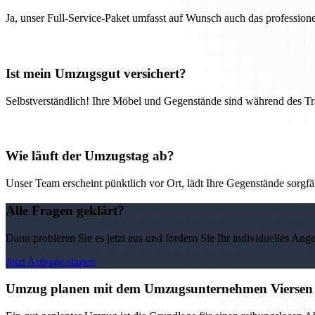
Ja, unser Full-Service-Paket umfasst auf Wunsch auch das professio
Ist mein Umzugsgut versichert?
Selbstverständlich! Ihre Möbel und Gegenstände sind während des Tra
Wie läuft der Umzugstag ab?
Unser Team erscheint pünktlich vor Ort, lädt Ihre Gegenstände sorgfälti
Alle Fragen geklärt?
Dann probieren Sie es jetzt aus und fordern Sie Ihr individuelles Ang
Jetzt Anfrage starten
Umzug planen mit dem Umzugsunternehmen Viersen –