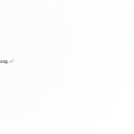
inzug. ✅