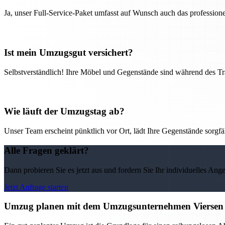
Ja, unser Full-Service-Paket umfasst auf Wunsch auch das professio
Ist mein Umzugsgut versichert?
Selbstverständlich! Ihre Möbel und Gegenstände sind während des Tra
Wie läuft der Umzugstag ab?
Unser Team erscheint pünktlich vor Ort, lädt Ihre Gegenstände sorgfälti
Alle Fragen geklärt?
Dann probieren Sie es jetzt aus und fordern Sie Ihr individuelles Ang
Jetzt Anfrage starten
Umzug planen mit dem Umzugsunternehmen Viersen –