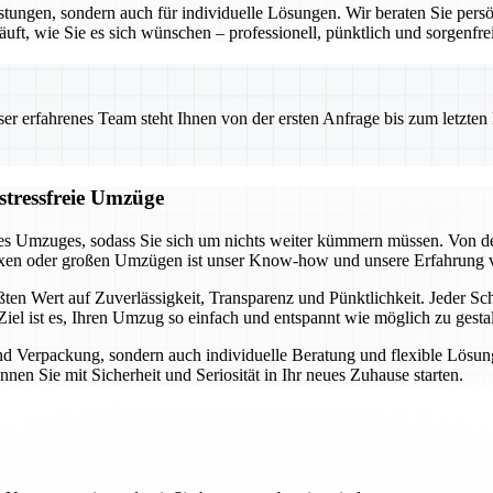
stungen, sondern auch für individuelle Lösungen. Wir beraten Sie pers
uft, wie Sie es sich wünschen – professionell, pünktlich und sorgenfrei
 erfahrenes Team steht Ihnen von der ersten Anfrage bis zum letzten Ka
stressfreie Umzüge
es Umzuges, sodass Sie sich um nichts weiter kümmern müssen. Von der
exen oder großen Umzügen ist unser Know-how und unsere Erfahrung 
en Wert auf Zuverlässigkeit, Transparenz und Pünktlichkeit. Jeder Schr
iel ist es, Ihren Umzug so einfach und entspannt wie möglich zu gestal
und Verpackung, sondern auch individuelle Beratung und flexible Lösu
nen Sie mit Sicherheit und Seriosität in Ihr neues Zuhause starten.