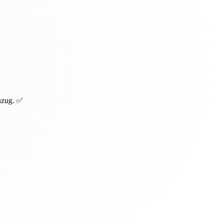
inzug. ✅