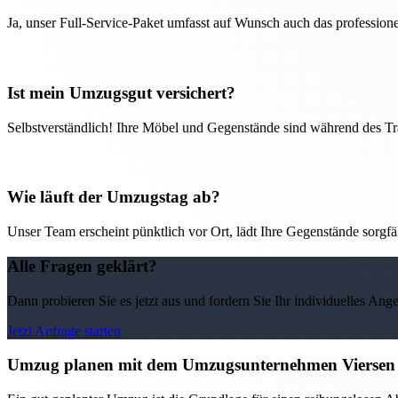
Ja, unser Full-Service-Paket umfasst auf Wunsch auch das professio
Ist mein Umzugsgut versichert?
Selbstverständlich! Ihre Möbel und Gegenstände sind während des Tra
Wie läuft der Umzugstag ab?
Unser Team erscheint pünktlich vor Ort, lädt Ihre Gegenstände sorgfälti
Alle Fragen geklärt?
Dann probieren Sie es jetzt aus und fordern Sie Ihr individuelles Ang
Jetzt Anfrage starten
Umzug planen mit dem Umzugsunternehmen Viersen –