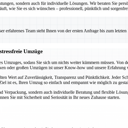
stungen, sondern auch für individuelle Lösungen. Wir beraten Sie pers
uft, wie Sie es sich wünschen – professionell, pünktlich und sorgenfrei
 erfahrenes Team steht Ihnen von der ersten Anfrage bis zum letzten Ka
stressfreie Umzüge
es Umzuges, sodass Sie sich um nichts weiter kümmern müssen. Von der
exen oder großen Umzügen ist unser Know-how und unsere Erfahrung 
en Wert auf Zuverlässigkeit, Transparenz und Pünktlichkeit. Jeder Schr
iel ist es, Ihren Umzug so einfach und entspannt wie möglich zu gestal
und Verpackung, sondern auch individuelle Beratung und flexible Lösu
nen Sie mit Sicherheit und Seriosität in Ihr neues Zuhause starten.