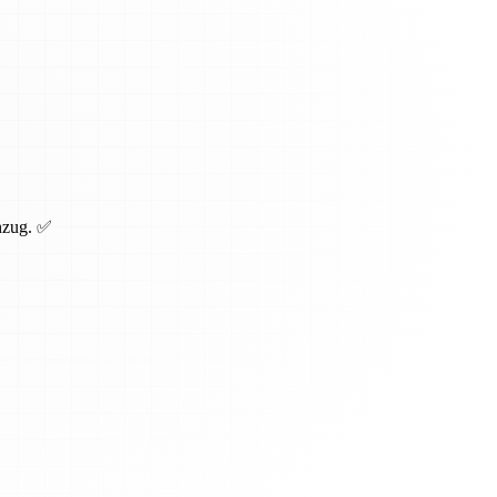
inzug. ✅