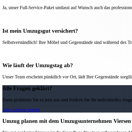
Ja, unser Full-Service-Paket umfasst auf Wunsch auch das professio
Ist mein Umzugsgut versichert?
Selbstverständlich! Ihre Möbel und Gegenstände sind während des Tra
Wie läuft der Umzugstag ab?
Unser Team erscheint pünktlich vor Ort, lädt Ihre Gegenstände sorgfälti
Alle Fragen geklärt?
Dann probieren Sie es jetzt aus und fordern Sie Ihr individuelles Ang
Jetzt Anfrage starten
Umzug planen mit dem Umzugsunternehmen Viersen –