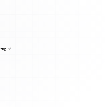
inzug. ✅