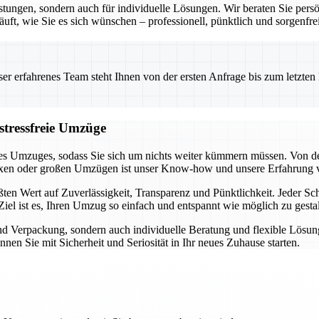
stungen, sondern auch für individuelle Lösungen. Wir beraten Sie pers
uft, wie Sie es sich wünschen – professionell, pünktlich und sorgenfrei
 erfahrenes Team steht Ihnen von der ersten Anfrage bis zum letzten Ka
stressfreie Umzüge
es Umzuges, sodass Sie sich um nichts weiter kümmern müssen. Von der
exen oder großen Umzügen ist unser Know-how und unsere Erfahrung 
en Wert auf Zuverlässigkeit, Transparenz und Pünktlichkeit. Jeder Schr
iel ist es, Ihren Umzug so einfach und entspannt wie möglich zu gestal
und Verpackung, sondern auch individuelle Beratung und flexible Lösu
nen Sie mit Sicherheit und Seriosität in Ihr neues Zuhause starten.