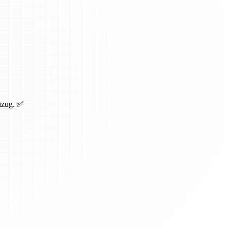
inzug. ✅