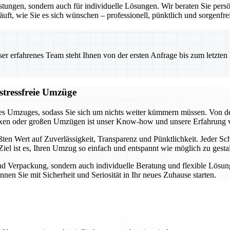
stungen, sondern auch für individuelle Lösungen. Wir beraten Sie pers
uft, wie Sie es sich wünschen – professionell, pünktlich und sorgenfrei
 erfahrenes Team steht Ihnen von der ersten Anfrage bis zum letzten Ka
stressfreie Umzüge
es Umzuges, sodass Sie sich um nichts weiter kümmern müssen. Von der
exen oder großen Umzügen ist unser Know-how und unsere Erfahrung 
en Wert auf Zuverlässigkeit, Transparenz und Pünktlichkeit. Jeder Schr
iel ist es, Ihren Umzug so einfach und entspannt wie möglich zu gestal
und Verpackung, sondern auch individuelle Beratung und flexible Lösu
nen Sie mit Sicherheit und Seriosität in Ihr neues Zuhause starten.