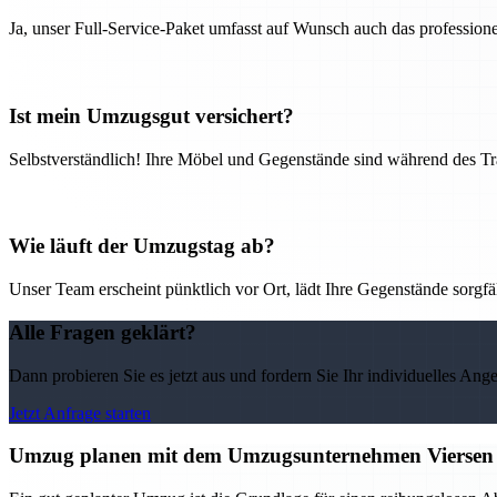
Ja, unser Full-Service-Paket umfasst auf Wunsch auch das professio
Ist mein Umzugsgut versichert?
Selbstverständlich! Ihre Möbel und Gegenstände sind während des Tra
Wie läuft der Umzugstag ab?
Unser Team erscheint pünktlich vor Ort, lädt Ihre Gegenstände sorgfälti
Alle Fragen geklärt?
Dann probieren Sie es jetzt aus und fordern Sie Ihr individuelles Ang
Jetzt Anfrage starten
Umzug planen mit dem Umzugsunternehmen Viersen –